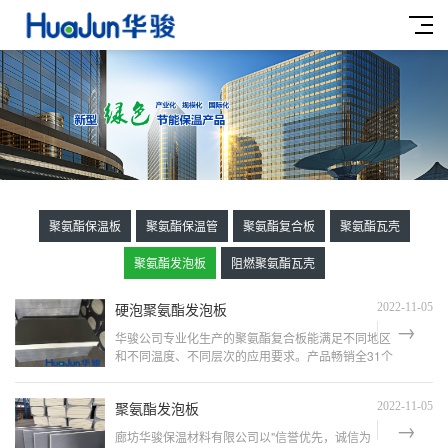
聚氨酯保温板
聚氨酯保温管
聚氨酯复合板
聚氨酯瓦壳
聚氨酯发泡板
阻燃聚氨酯瓦壳
硬泡聚氨酯发泡板
2022-11-05
华骏公司专业化生产的聚氨酯复合板能满足不同地区
和不同温度、不同层次的应用要求。产品畅销全31个
省市自治区，并出口欧美、非洲、俄罗斯、澳大利亚
及东南亚等多个和地区。"没有更好，只有更好&...
聚氨酯发泡板
2022-11-05
廊坊华骏保温材料有限公司以"信誉优先，诚信为