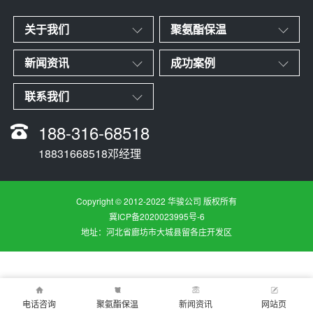
关于我们
聚氨酯保温
新闻资讯
成功案例
联系我们
188-316-68518
18831668518邓经理
Copyright © 2012-2022 华骏公司 版权所有
冀ICP备2020023995号-6
地址：河北省廊坊市大城县留各庄开发区
电话咨询
聚氨酯保温
新闻资讯
网站页