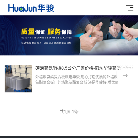
硬泡聚氨酯板8.5公分厂家价格-廊坊华骏聚氨酯保温管生产厂家
2023-02-22
外墙聚氨酯复合板就选华骏,用心打造优质的外墙聚
氨酯复合板！外墙聚氨酯复合板 还是华骏好,质优价
廉.华骏外墙聚氨酯复合板中资深企业,外墙聚氨酯复
合板远销内外,得到内外客商的一致好评.值得信赖！
共
1
页
1
条