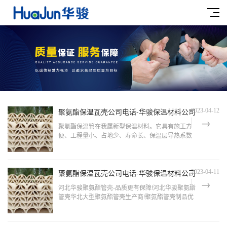
聚氨酯保温瓦壳公司电话-华骏保温材料公司
2023-04-12
聚氨酯保温管在我属新型保温材料。它具有施工方
便、工程量小、占地少、寿命长、保温层导热系数
小、节能等优点。适用保温范围从普通PUF的-70℃
—120℃扩大到-70℃—160℃，主要用于管道、容
器内热介...
聚氨酯保温瓦壳公司电话-华骏保温材料公司
2023-04-11
河北华骏聚氨酯管壳-品质更有保障!河北华骏聚氨酯
管壳华北大型聚氨酯管壳生产商!聚氨酯管壳制品优
质!厂家直销,价格更优惠!