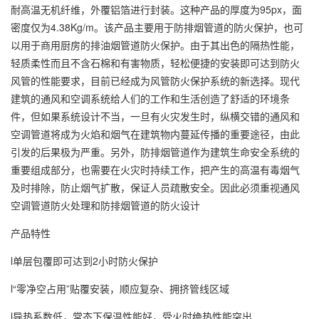
耐高温无机纤维，外覆铝箔进行封装。这种产品的厚度为95px，面
密度仅为4.38Kg/m。该产品主要用于防排烟管道的防火保护，也可
以用于商用厨房的排油烟管道防火保护。由于其出色的隔热性能，
轻质柔性而且不含石棉和有害物质，轻松便捷的安装即可达到防火
风管的性能要求，目前已经成为风管防火保护系统的新选择。现代
建筑的通风和空调系统给人们的工作和生活创造了舒适的环境条
件，但如果系统设计不当，一旦有火灾发生时，纵横交错的通风和
空调管道将成为火焰和烟气在建筑物内蔓延传播的重要途径，由此
引发的后果极为严重。另外，防排烟管道作为建筑生命安全系统的
重要组成部分，也需要在火灾时持续工作，把产生的高温有毒烟气
及时排除，防止烟气扩散，保证人员疏散安全。因此必须重视通风
空调管道防火处理和防排烟管道的防火设计
产品特性
l单层包覆即可达到2小时防火保护
l“零净空占用”贴覆安装，顺应复杂、拥挤管线区域
l导热系数低，常态下保温性能好，受火时绝热性能突出