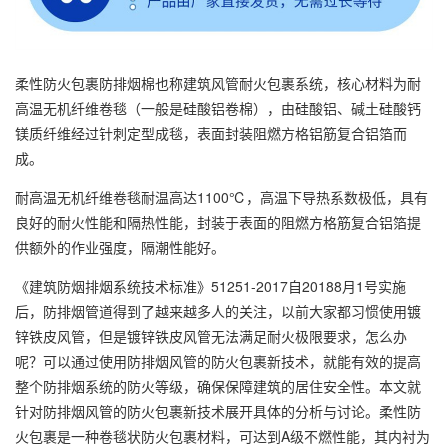
柔性防火包裹防排烟棉也称建筑风管耐火包裹系统，核心材料为耐
高温无机纤维卷毯（一般是硅酸铝卷棉），由硅酸铝、碱土硅酸钙
镁质纤维经过针刺定型成毯，表面封装阻燃方格铝筋复合铝箔而
成。
耐高温无机纤维卷毯耐温高达1100℃，高温下导热系数极低，具有
良好的耐火性能和隔热性能，封装于表面的阻燃方格筋复合铝箔提
供额外的作业强度，隔潮性能好。
《建筑防烟排烟系统技术标准》51251-2017自20188月1号实施
后，防排烟管道得到了越来越多人的关注，以前大家都习惯使用镀
锌铁皮风管，但是镀锌铁皮风管无法满足耐火极限要求，怎么办
呢？可以通过使用防排烟风管的防火包裹新技术，就能有效的提高
整个防排烟系统的防火等级，确保保障建筑的居住安全性。本文就
针对防排烟风管的防火包裹新技术展开具体的分析与讨论。柔性防
火包裹是一种卷毯状防火包裹材料，可达到A级不燃性能，其内衬为