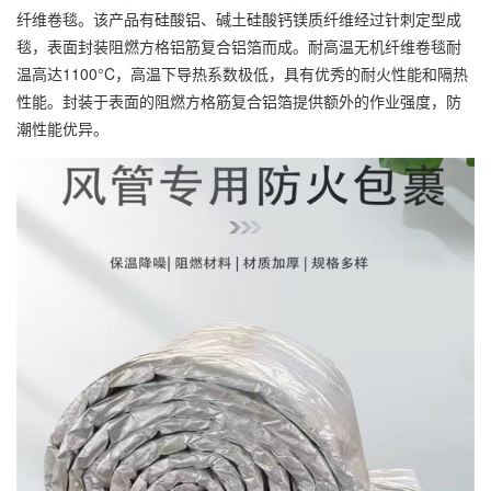
纤维卷毯。该产品有硅酸铝、碱土硅酸钙镁质纤维经过针刺定型成
毯，表面封装阻燃方格铝筋复合铝箔而成。耐高温无机纤维卷毯耐
温高达1100°C，高温下导热系数极低，具有优秀的耐火性能和隔热
性能。封装于表面的阻燃方格筋复合铝箔提供额外的作业强度，防
潮性能优异。